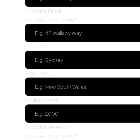
Dirección Fiscal
Calle/Avenida/Paseo
*
Ciudad
*
Provincia
*
Código Postal
*
Dirección de envío
Calle/Avenida/Paseo
*