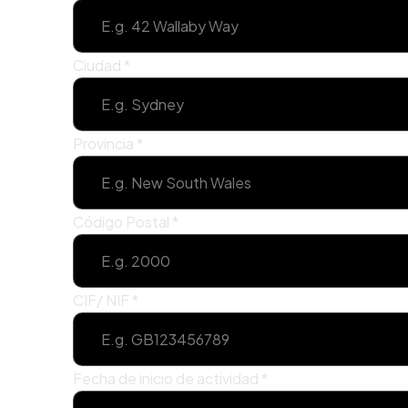
Ciudad
*
Provincia
*
Código Postal
*
CIF/ NIF
*
Fecha de inicio de actividad
*