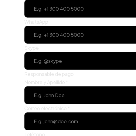
WhatsApp
Skype
Responsable de pago
Nombre y Apellido
*
Correo electrónico
*
Teléfono