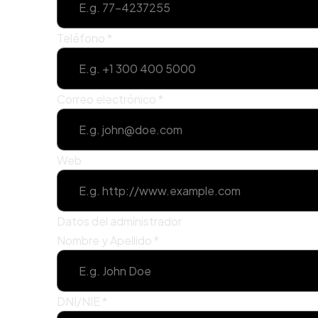
Teléfono
*
Correo electrónico
*
Web
Datos del administrador
Nombre y Apellido
*
DNI/NIE
*